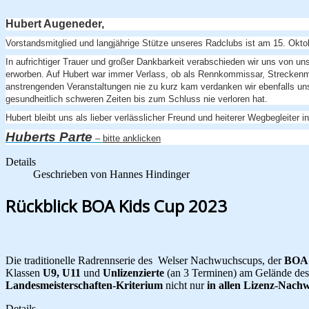
Hubert Augeneder,
Vorstandsmitglied und langjährige Stütze unseres Radclubs ist am 15. Okto
In aufrichtiger Trauer und großer Dankbarkeit verabschieden wir uns von u
erworben. Auf Hubert war immer Verlass, ob als Rennkommissar, Streckenmar
anstrengenden Veranstaltungen nie zu kurz kam verdanken wir ebenfalls uns
gesundheitlich schweren Zeiten bis zum Schluss nie verloren hat.
Hubert bleibt uns als lieber verlässlicher Freund und heiterer Wegbegleiter
Huberts Parte
–
bitte anklicken
Details
Geschrieben von
Hannes Hindinger
Rückblick BOA Kids Cup 2023
Die traditionelle Radrennserie des Welser Nachwuchscups, der
BOA 
Klassen
U9, U11
und
Unlizenzierte
(an 3 Terminen) am Gelände de
Landesmeisterschaften-Kriterium
nicht nur
in allen Lizenz-Nach
Details