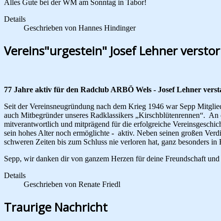
Alles Gute bei der WM am Sonntag in Tabor!
Details
Geschrieben von
Hannes Hindinger
Vereins"urgestein" Josef Lehner versto
77 Jahre aktiv für den Radclub ARBÖ Wels - Josef Lehner verst
Seit der Vereinsneugründung nach dem Krieg 1946 war Sepp Mitglied 
auch Mitbegründer unseres Radklassikers „Kirschblütenrennen“. An de
mitverantwortlich und mitprägend für die erfolgreiche Vereinsgeschic
sein hohes Alter noch ermöglichte
-
aktiv. Neben seinen großen Verdi
schweren Zeiten bis zum Schluss nie verloren hat, ganz besonders in 
Sepp, wir danken dir von ganzem Herzen für deine Freundschaft und 
Details
Geschrieben von
Renate Friedl
Traurige Nachricht