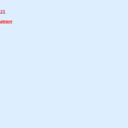
23
ateure