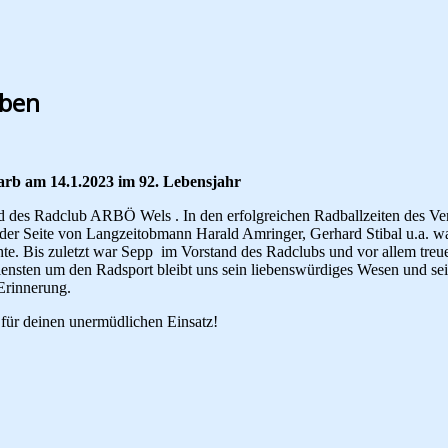
rben
arb am 14.1.2023 im 92. Lebensjahr
des Radclub ARBÖ Wels . In den erfolgreichen Radballzeiten des Verei
r Seite von Langzeitobmann Harald Amringer, Gerhard Stibal u.a. war 
hte. Bis zuletzt war Sepp im Vorstand des Radclubs und vor allem treue
ensten um den Radsport bleibt uns sein liebenswürdiges Wesen und seine
Erinnerung.
für deinen unermüdlichen Einsatz!