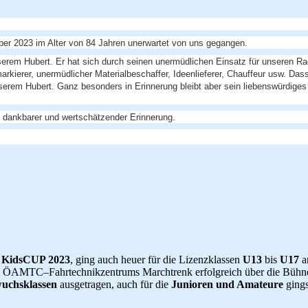
ber 2023 im Alter von 84 Jahren unerwartet von uns gegangen.
nserem Hubert. Er hat sich durch seinen unermüdlichen Einsatz für unseren R
kierer, unermüdlicher Materialbeschaffer, Ideenlieferer, Chauffeur usw. Das
erem Hubert. Ganz besonders in Erinnerung bleibt aber sein liebenswürdiges 
 in dankbarer und wertschätzender Erinnerung.
KidsCUP 2023
, ging auch heuer für die Lizenzklassen
U13
bis
U17
an
s ÖAMTC–Fahrtechnikzentrums Marchtrenk erfolgreich über die Bühn
wuchsklassen
ausgetragen, auch für die
Junioren und Amateure
gings