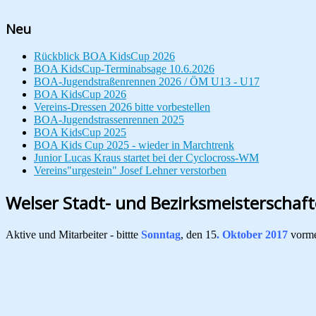
Neu
Rückblick BOA KidsCup 2026
BOA KidsCup-Terminabsage 10.6.2026
BOA-Jugendstraßenrennen 2026 / ÖM U13 - U17
BOA KidsCup 2026
Vereins-Dressen 2026 bitte vorbestellen
BOA-Jugendstrassenrennen 2025
BOA KidsCup 2025
BOA Kids Cup 2025 - wieder in Marchtrenk
Junior Lucas Kraus startet bei der Cyclocross-WM
Vereins"urgestein" Josef Lehner verstorben
Welser Stadt- und Bezirksmeisterschaf
Aktive und Mitarbeiter - bittte
Sonntag
, den 15
. Oktober 2017
vorm