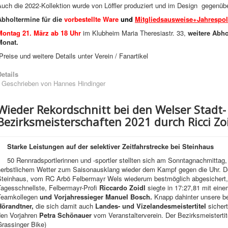
Auch die 2022-Kollektion wurde von Löffler produziert und im Design gegenüb
Abholtermine für die
vorbestellte Ware
und
Mitgliedsausweise+Jahrespol
Montag 21. März ab 18 Uhr
im Klubheim Maria Theresiastr. 33,
weitere Abho
Monat.
Preise und weitere Details unter Verein / Fanartikel
etails
Geschrieben von
Hannes Hindinger
Wieder Rekordschnitt bei den Welser Stadt-
Bezirksmeisterschaften 2021 durch Ricci Zo
Starke Leistungen auf der selektiver Zeitfahrstrecke bei Steinhaus
50 Rennradsportlerinnen und -sportler stellten sich am Sonntagnachmitt
herbstlichem Wetter zum Saisonausklang wieder dem Kampf gegen die Uhr. De
Steinhaus, vom RC Arbö Felbermayr Wels wiederum bestmöglich abgesichert, 
Tagesschnellste, Felbermayr-Profi
Riccardo Zoidl
siegte in 17:27,81 mit ein
Teamkollegen
und Vorjahressieger Manuel Bosch.
Knapp dahinter unsere b
Hörandtner,
die sich damit auch
Landes- und Vizelandesmeistertitel
sicher
den Vorjahren
Petra Schönauer
vom Veranstalterverein. Der Bezirksmeistertit
Grassinger Bike)