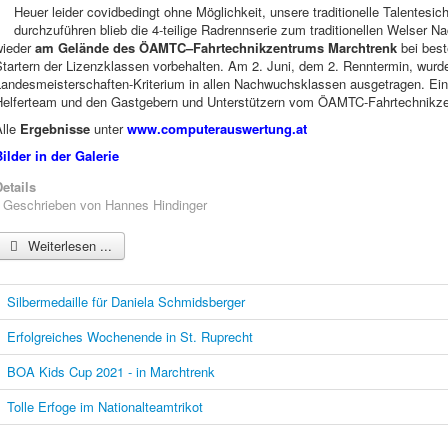
Heuer leider covidbedingt ohne Möglichkeit, unsere traditionelle Talentesic
durchzuführen blieb die 4-teilige Radrennserie zum traditionellen Welse
wieder
am Gelände des ÖAMTC–Fahrtechnikzentrums Marchtrenk
bei bes
Startern der Lizenzklassen vorbehalten. Am 2. Juni, dem 2. Renntermin, wurd
Landesmeisterschaften-Kriterium in allen Nachwuchsklassen ausgetragen. Ei
Helferteam und den Gastgebern und Unterstützern vom ÖAMTC-Fahrtechnikze
lle
Ergebnisse
unter
www.computerauswertung.at
ilder in der Galerie
etails
Geschrieben von
Hannes Hindinger
Weiterlesen ...
Silbermedaille für Daniela Schmidsberger
Erfolgreiches Wochenende in St. Ruprecht
BOA Kids Cup 2021 - in Marchtrenk
Tolle Erfoge im Nationalteamtrikot