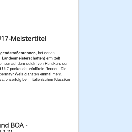
17-Meistertitel
gendstraßenrennen,
bei denen
g Landesmeisterschaften)
ermittelt
tember auf dem selektiven Rundkurs der
d U17 packende unfallfreie Rennen. Die
lbermayr Wels glänzten einmal mehr.
tionserfolg beim italienischen Klassiker
und BOA -
 17)