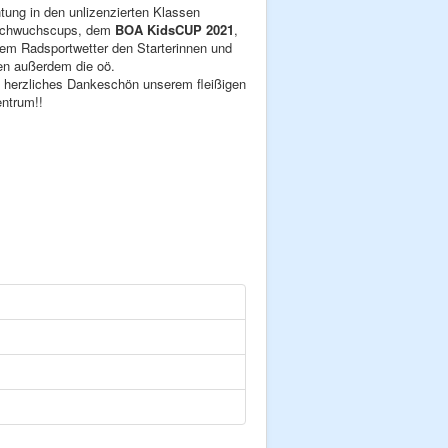
htung in den unlizenzierten Klassen
r Nachwuchscups, dem
BOA KidsCUP 2021
,
tem Radsportwetter den Starterinnen und
en außerdem die oö.
n herzliches Dankeschön unserem fleißigen
ntrum!!