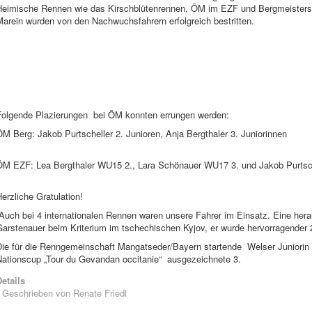
Heimische Rennen wie das Kirschblütenrennen, ÖM im EZF und Bergmeistersc
arein wurden von den Nachwuchsfahrern erfolgreich bestritten.
Folgende Plazierungen bei ÖM konnten errungen werden:
ÖM Berg: Jakob Purtscheller 2. Junioren, Anja 
ÖM EZF: Lea Bergthaler WU15 2., Lara Schönauer WU17 3. und Jakob Purtsc
erzliche Gratulation!
Auch bei 4 internationalen Rennen waren unsere Fahrer im Einsatz. Eine her
arstenauer beim Kriterium im tschechischen Kyjov, er wurde hervorragender 
Die für die Renngemeinschaft Mangatseder/Bayern startende Welser Juniorin
Nationscup „Tour du Gevandan occitanie“ ausgezeichnete 3.
etails
Geschrieben von
Renate Friedl