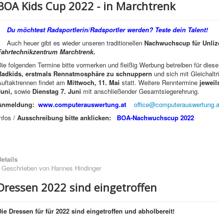
BOA Kids Cup 2022 - in Marchtrenk
Du möchtest Radsportlerin/Radsportler werden? Teste dein Talent!
Auch heuer gibt es wieder unseren traditionellen
Nachwuchscup für Unlize
Fahrtechnikzentrum Marchtrenk
.
ie folgenden Termine bitte vormerken und fleißig Werbung betreiben für dies
Radkids, erstmals Rennatmosphäre zu schnuppern
und sich mit Gleichalt
Auftaktrennen findet am
Mittwoch, 11. Mai
statt. Weitere Renntermine
jeweil
Juni,
sowie
Dienstag
7. Juni
mit anschließender Gesamtsiegerehrung.
Anmeldung:
www.computerauswertung.at
office@computerauswertung.a
nfos /
Ausschreibung bitte anklicken:
BOA-Nachwuchscup 2022
etails
Geschrieben von
Hannes Hindinger
Dressen 2022 sind eingetroffen
Die Dressen für für 2022 sind eingetroffen und abholbereit!