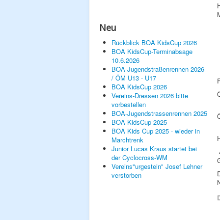
M
Neu
Rückblick BOA KidsCup 2026
BOA KidsCup-Terminabsage
10.6.2026
BOA-Jugendstraßenrennen 2026
/ ÖM U13 - U17
BOA KidsCup 2026
Vereins-Dressen 2026 bitte
vorbestellen
BOA-Jugendstrassenrennen 2025
BOA KidsCup 2025
BOA Kids Cup 2025 - wieder in
H
Marchtrenk
Junior Lucas Kraus startet bei
der Cyclocross-WM
G
Vereins"urgestein" Josef Lehner
verstorben
D