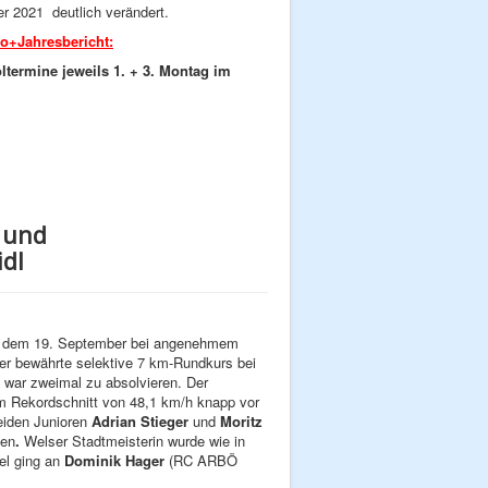
er 2021 deutlich verändert.
o+Jahresbericht:
ltermine jeweils 1. + 3. Montag im
 und
idl
ag, dem 19. September bei angenehmem
r bewährte selektive 7 km-Rundkurs bei
war zweimal zu absolvieren. Der
em Rekordschnitt von 48,1 km/h knapp vor
eiden Junioren
Adrian Stieger
und
Moritz
ten
.
Welser Stadtmeisterin wurde wie in
el ging an
Dominik Hager
(RC ARBÖ