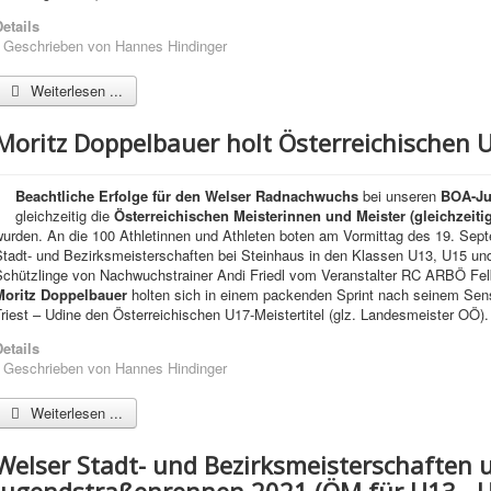
etails
Geschrieben von
Hannes Hindinger
Weiterlesen ...
Moritz Doppelbauer holt Österreichischen U
Beachtliche Erfolge für den Welser Radnachwuchs
bei unseren
BOA-Ju
gleichzeitig die
Österreichischen Meisterinnen und Meister (gleichzeiti
wurden. An die 100 Athletinnen und Athleten boten am Vormittag des 19. Sep
Stadt- und Bezirksmeisterschaften bei Steinhaus in den Klassen U13, U15 un
Schützlinge von Nachwuchstrainer Andi Friedl vom Veranstalter RC ARBÖ Fe
Moritz Doppelbauer
holten sich in einem packenden Sprint nach seinem Sensa
riest – Udine den Österreichischen U17-Meistertitel (glz. Landesmeister OÖ).
etails
Geschrieben von
Hannes Hindinger
Weiterlesen ...
Welser Stadt- und Bezirksmeisterschaften 
Jugendstraßenrennen 2021 (ÖM für U13 - U