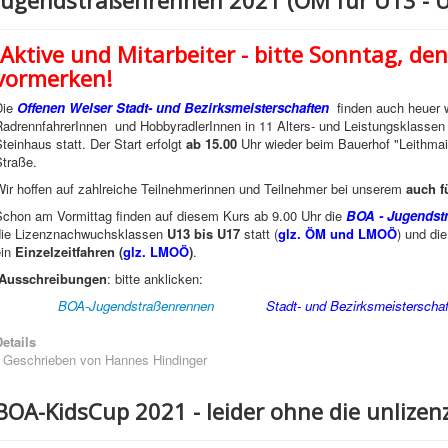
Aktive und Mitarbeiter - bitte Sonntag, d
vormerken!
Die
Offenen Welser Stadt- und Bezirksmeisterschaften
finden auch heuer w
RadrennfahrerInnen und HobbyradlerInnen in 11 Alters- und Leistungsklassen
teinhaus statt. Der Start erfolgt
ab 15.00
Uhr wieder beim Bauerhof "Leithmair
Straße.
Wir hoffen auf zahlreiche Teilnehmerinnen und Teilnehmer bei unserem
auch f
Schon am Vormittag finden auf diesem Kurs ab 9.00 Uhr die
BOA - Jugendst
die Lizenznachwuchsklassen
U13 bis U17
statt (
glz. ÖM und LMOÖ
) und di
ein
Einzelzeitfahren (
glz. LMOÖ
)
.
Ausschreibungen
: bitte anklicken:
BOA-Jugendstraßenrennen
Stadt- und Bezirksmeisterscha
etails
Geschrieben von
Hannes Hindinger
BOA-KidsCup 2021 - leider ohne die unlizenz