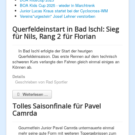
BOA Kids Cup 2025 - wieder in Marchtrenk
Junior Lucas Kraus startet bei der Cyclocross-WM
Next Generation
Vereins"urgestein" Josef Lehner verstorben
Hobby
Querfeldeinstart in Bad Ischl: Sieg
für Nils, Rang 2 für Florian
Galerie
In Bad Ischl erfolgte der Start der heurigen
Querfeldeinsaison. Das erste Rennen auf dem technisch
schweren Kurs verlangte den Fahren gleich einmal einiges an
Können ab.
Details
Geschrieben von
Rad Sportler
Weiterlesen ...
Tolles Saisonfinale für Pavel
Camrda
Gourmetfein Junior Pavel Camrda untermauerte einmal
mehr seine gute Form mit weiteren Topergebnissen zum