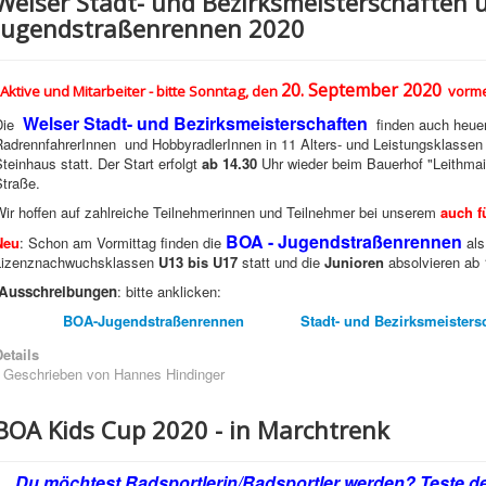
Welser Stadt- und Bezirksmeisterschaften 
Jugendstraßenrennen 2020
20. September 2020
Aktive und Mitarbeiter - bitte Sonntag, den
vorme
Welser Stadt- und Bezirksmeisterschaften
Die
finden auch heuer 
RadrennfahrerInnen und HobbyradlerInnen in 11 Alters- und Leistungsklassen
teinhaus statt. Der Start erfolgt
ab 14.30
Uhr wieder beim Bauerhof "Leithmair
Straße.
Wir hoffen auf zahlreiche Teilnehmerinnen und Teilnehmer bei unserem
auch f
BOA - Jugendstraßenrennen
Neu
: Schon am Vormittag finden die
als
Lizenznachwuchsklassen
U13 bis U17
statt und die
Junioren
absolvieren ab 
Ausschreibungen
: bitte anklicken:
BOA-Jugendstraßenrennen
Stadt- und Bezirksmeisters
etails
Geschrieben von
Hannes Hindinger
BOA Kids Cup 2020 - in Marchtrenk
Du möchtest Radsportlerin/Radsportler werden? Teste de