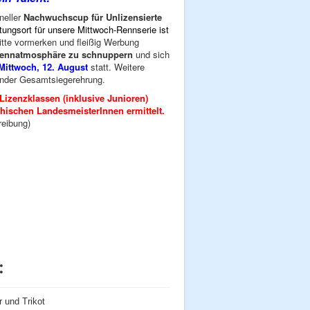
neller
Nachwuchscup für Unlizensierte
ltungsort für unsere Mittwoch-Rennserie ist
itte vormerken und fleißig Werbung
s Rennatmosphäre zu schnuppern
und sich
Mittwoch, 12. August
statt. Weitere
ender Gesamtsiegerehrung.
izenzklassen (inklusive Junioren)
chischen LandesmeisterInnen ermittelt.
reibung)
:
r und Trikot