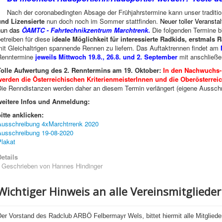
Nach der coronabedingten Absage der Frühjahrstermine kann unser traditio
und Lizensierte
nun doch noch im Sommer stattfinden.
Neuer toller Veransta
nun das
ÖAMTC - Fahrtechnikzentrum Marchtrenk
.
Die folgenden Termine b
etreiben für diese
ideale Möglichkeit für interessierte Radkids, erstmal
mit Gleichaltrigen spannende Rennen zu liefern. Das Auftaktrennen findet am
Renntermine
jeweils Mittwoch 19.8., 26.8. und
2. September
mit anschließ
Tolle Aufwertung des 2. Renntermins am 19. Oktober:
In den Nachwuchs-L
werden die Österreichischen KriterienmeisterInnen und die Oberösterrei
Die Renndistanzen werden daher an diesem Termin verlängert (eigene Aussch
weitere Infos und Anmeldung:
itte anklicken:
Ausschreibung 4xMarchtrrenk 2020
Ausschreibung 19-08-2020
Plakat
etails
Geschrieben von
Hannes Hindinger
Wichtiger Hinweis an alle Vereinsmitglieder
er Vorstand des Radclub ARBÖ Felbermayr Wels, bittet hiermit alle Mitgliede