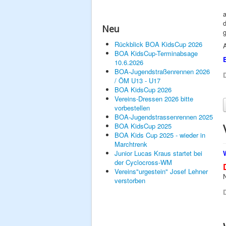
a
d
Neu
g
Rückblick BOA KidsCup 2026
A
BOA KidsCup-Terminabsage
B
10.6.2026
BOA-Jugendstraßenrennen 2026
D
/ ÖM U13 - U17
BOA KidsCup 2026
Vereins-Dressen 2026 bitte
vorbestellen
BOA-Jugendstrassenrennen 2025
BOA KidsCup 2025
BOA Kids Cup 2025 - wieder in
Marchtrenk
Junior Lucas Kraus startet bei
der Cyclocross-WM
Vereins"urgestein" Josef Lehner
verstorben
D