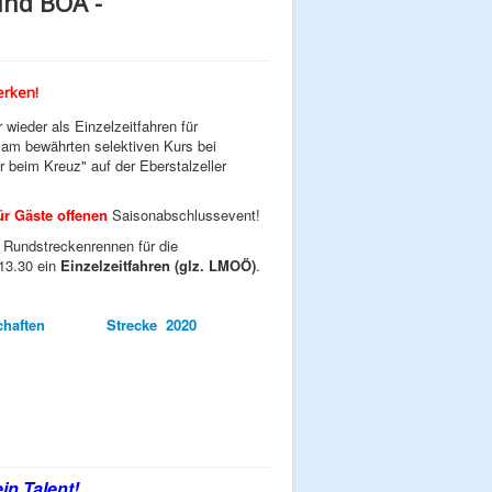
und BOA -
rken!
wieder als Einzelzeitfahren für
 am bewährten selektiven Kurs bei
 beim Kreuz" auf der Eberstalzeller
ür Gäste offenen
Saisonabschlussevent!
 Rundstreckenrennen für die
13.30 ein
Einzelzeitfahren (glz. LMOÖ)
.
chaften
Strecke 2020
in Talent!