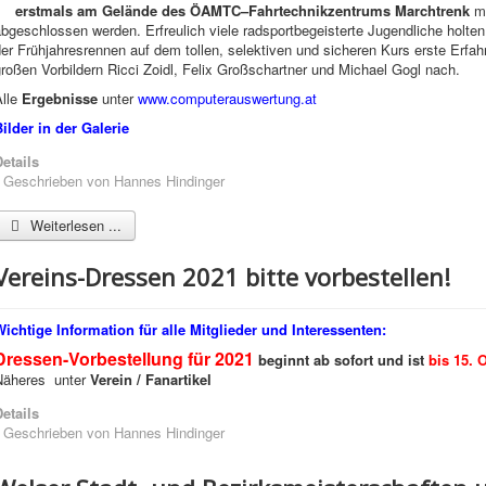
erstmals am Gelände des ÖAMTC–Fahrtechnikzentrums Marchtrenk
mi
bgeschlossen werden. Erfreulich viele radsportbegeisterte Jugendliche holt
er Frühjahresrennen auf dem tollen, selektiven und sicheren Kurs erste Erfah
roßen Vorbildern Ricci Zoidl, Felix Großschartner und Michael Gogl nach.
lle
Ergebnisse
unter
www.computerauswertung.at
ilder in der Galerie
etails
Geschrieben von
Hannes Hindinger
Weiterlesen ...
Vereins-Dressen 2021 bitte vorbestellen!
Wichtige Information für alle Mitglieder und Interessenten:
Dressen-Vorbestellung für 2021
beginnt ab sofort und ist
bis 15. 
Näheres unter
Verein / Fanartikel
etails
Geschrieben von
Hannes Hindinger