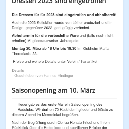
Dressen 2023 sind eingetroffen
Die Dressen für für 2023 sind eingetroffen und abholbereit!
Auch die 2023-Kollektion wurde von Löffler produziert und im
Design gegenüber 2022 geringfügig verändert.
Abholtermin für die vorbestellte Ware
und (falls noch nicht
erhalten) Mitgliedsausweise+Jahrespolo:
Montag 20. März ab 18 Uhr bis 19.30
im Klubheim Maria
Theresiastr. 33.
Preise und weitere Details unter Verein / Fanartikel
Details
Geschrieben von
Hannes Hindinger
Saisonopening am 10. März
Heuer gab es das erste Mal ein Saisonopening des
Radclubs. Wir durften 70 Radclubmitglieder und Gäste zu
diesem Abend im Messelokal begrüßen.
Nach der Begrüßung durch Obfrau Renate Friedl und ihrem
Rückblick über die Ereignisse und sportlichen Erfolge der