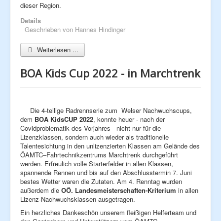
dieser Region.
Details
Geschrieben von
Hannes Hindinger
Weiterlesen ...
BOA Kids Cup 2022 - in Marchtrenk
Die 4-teilige Radrennserie zum Welser Nachwuchscups,
dem
BOA KidsCUP 2022
, konnte heuer - nach der
Covidproblematik des Vorjahres - nicht nur für die
Lizenzklassen, sondern auch wieder als traditionelle
Talentesichtung in den unlizenzierten Klassen
am Gelände des
ÖAMTC–Fahrtechnikzentrums Marchtrenk durchgeführt
werden. Erfreulich volle Starterfelder in allen Klassen,
spannende Rennen und bis auf den Abschlusstermin 7. Juni
bestes Wetter waren die Zutaten. Am 4. Renntag wurden
außerdem die
OÖ. Landesmeisterschaften-Kriterium
in allen
Lizenz-Nachwuchsklassen ausgetragen.
Ein herzliches Dankeschön unserem fleißigen Helferteam und