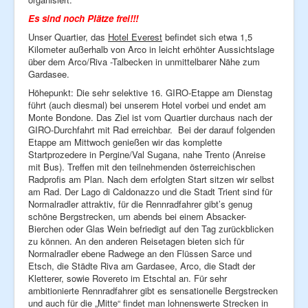
Es sind noch Plätze frei!!!
Unser Quartier, das
Hotel Everest
befindet sich etwa 1,5
Kilometer außerhalb von Arco in leicht erhöhter Aussichtslage
über dem Arco/Riva -Talbecken in unmittelbarer Nähe zum
Gardasee.
Höhepunkt: Die sehr selektive 16. GIRO-Etappe am Dienstag
führt (auch diesmal) bei unserem Hotel vorbei und endet am
Monte Bondone. Das Ziel ist vom Quartier durchaus nach der
GIRO-Durchfahrt mit Rad erreichbar. Bei der darauf folgenden
Etappe am Mittwoch genießen wir das komplette
Startprozedere in Pergine/Val Sugana, nahe Trento (Anreise
mit Bus). Treffen mit den teilnehmenden österreichischen
Radprofis am Plan. Nach dem erfolgten Start sitzen wir selbst
am Rad. Der Lago di Caldonazzo und die Stadt Trient sind für
Normalradler attraktiv, für die Rennradfahrer gibt’s genug
schöne Bergstrecken, um abends bei einem Absacker-
Bierchen oder Glas Wein befriedigt auf den Tag zurückblicken
zu können. An den anderen Reisetagen bieten sich für
Normalradler ebene Radwege an den Flüssen Sarce und
Etsch, die Städte Riva am Gardasee, Arco, die Stadt der
Kletterer, sowie Rovereto im Etschtal an. Für sehr
ambitionierte Rennradfahrer gibt es sensationelle Bergstrecken
und auch für die „Mitte“ findet man lohnenswerte Strecken in