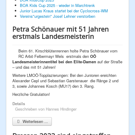
BOA Kids Cup 2025 - wieder in Marchtrenk
Fan - Artikel
Junior Lucas Kraus startet bei der Cyclocross-WM
Clubkalender
Vereins"urgestein" Josef Lehner verstorben
Unsere Sponsoren
Radsport - Weblinks
Rennlizenzen
Petra Schönauer mit 51 Jahren
Next Generation
erstmals Landesmeisterin
Hobby
News
Ausfahrten
Beim 61. Kirschblütenrennen holte Petra Schönauer vom
Galerie
RC Arbö Felbermayr Wels erstmals den
OÖ
2014
Landesmeisterinnentitel bei den Elite-Damen
auf der Straße
2015
– und das mit 51 Jahren!
2016
Weitere LMOÖ-Topplazierungen: Bei den Junioren ereichten
2017
Alexander Cepl und Sebastian Garstenauer die Ränge 2 und
2018
3, sowie Johannes Kosch (MU17) den 3. Rang.
2019
2020
Herzliche Gratulation!
2021
2022
Details
2023
Geschrieben von
Hannes Hindinger
Weiterlesen ...