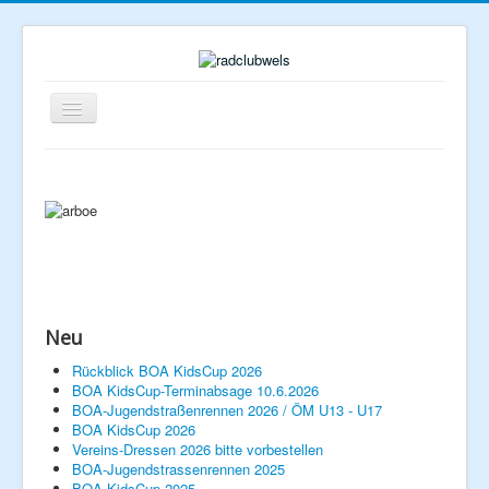
Navigation
an/aus
Neu
Home
Rückblick BOA KidsCup 2026
BOA KidsCup-Terminabsage 10.6.2026
Rennberichte
BOA-Jugendstraßenrennen 2026 / ÖM U13 - U17
Veranstaltungen
Verein
BOA KidsCup 2026
Vereins-Dressen 2026 bitte vorbestellen
Vorstand
BOA-Jugendstrassenrennen 2025
Geschichte
BOA KidsCup 2025
Mitglied werden