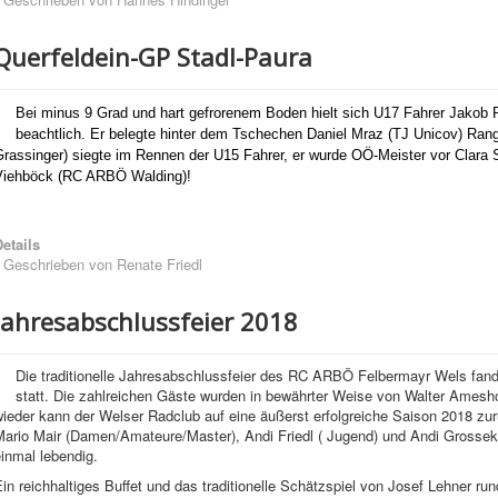
Querfeldein-GP Stadl-Paura
Bei minus 9 Grad und hart gefrorenem Boden hielt sich U17 Fahrer Jakob Pu
beachtlich. Er belegte hinter dem Tschechen Daniel Mraz (TJ Unicov) Ra
Grassinger) siegte im Rennen der U15 Fahrer, er wurde OÖ-Meister vor Clar
Viehböck (RC ARBÖ Walding)!
etails
Geschrieben von
Renate Friedl
Jahresabschlussfeier 2018
Die traditionelle Jahresabschlussfeier des RC ARBÖ Felbermayr Wels fa
statt. Die zahlreichen Gäste wurden in bewährter Weise von Walter Amesh
ieder kann der Welser Radclub auf eine äußerst erfolgreiche Saison 2018 zur
Mario Mair (Damen/Amateure/Master), Andi Friedl ( Jugend) und Andi Grossek
inmal lebendig.
in reichhaltiges Buffet und das traditionelle Schätzspiel von Josef Lehner r