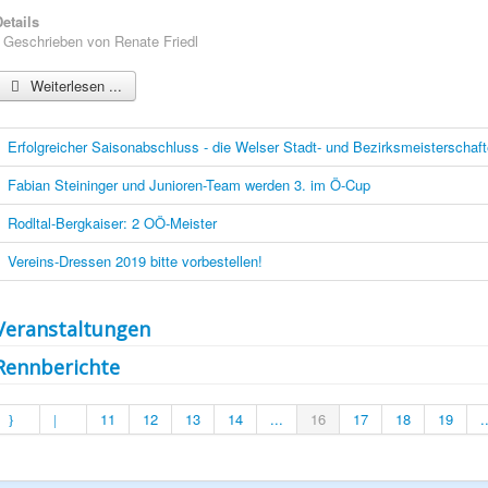
etails
Geschrieben von
Renate Friedl
Weiterlesen ...
Erfolgreicher Saisonabschluss - die Welser Stadt- und Bezirksmeisterschaf
Fabian Steininger und Junioren-Team werden 3. im Ö-Cup
Rodltal-Bergkaiser: 2 OÖ-Meister
Vereins-Dressen 2019 bitte vorbestellen!
Veranstaltungen
Rennberichte
11
12
13
14
...
16
17
18
19
.