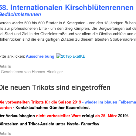
58. Internationalen Kirschblütenrennen
Gedächtnisrennen
werden wieder 500 bis 600 Starter in 6 Kategorien - von den 13 jährigen Bub
is zur professionellen Elite - um den Sieg kämpfen. Die Bergwertungen auf d
ei Start und Ziel in der Oberfeldstraße und vor allem die Obstbaumblüte und
öhenrücken sind die einzigartigen Zutaten zu diesem ältesten Straßenradren
bitte anklicken:
Ausschreibung
etails
Geschrieben von
Hannes Hindinger
Die neuen Trikots sind eingetroffen
Die vorbestellten Trikots für die Saison
2019
- wieder im blauen Felberm
werden
- Kontaktaufnahme Günther Bauernfeind.
Der Verkaufsbeginn
nicht vorbestellter Ware
erfolgt
ab 25. März
2019!
.
Bürozeiten und Trikot-Ansicht unter
Verein- Fanartikel
etails