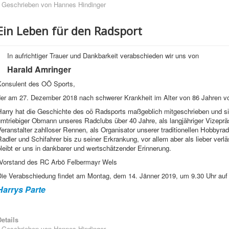
Geschrieben von
Hannes Hindinger
Ein Leben für den Radsport
In aufrichtiger Trauer und Dankbarkeit verabschieden wir uns von
Harald Amringer
Konsulent des OÖ Sports,
der am 27. Dezember 2018 nach schwerer Krankheit im Alter von 86 Jahren v
Harry hat die Geschichte des oö Radsports maßgeblich mitgeschrieben und si
umtriebiger Obmann unseres Radclubs über 40 Jahre, als langjähriger Vizepr
eranstalter zahlloser Rennen, als Organisator unserer traditionellen Hobbyrad
adler und Schifahrer bis zu seiner Erkrankung, vor allem aber als lieber verl
leibt er uns in dankbarer und wertschätzender Erinnerung.
Vorstand des RC Arbö Felbermayr Wels
Die Verabschiedung findet am Montag, dem 14. Jänner 2019, um 9.30 Uhr auf 
Harrys Parte
etails
Geschrieben von
Hannes Hindinger