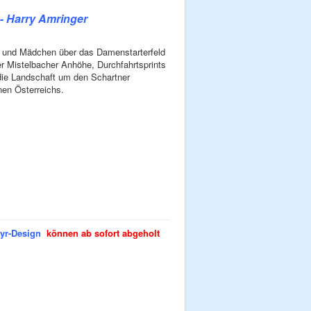
-
Harry Amringer
en und Mädchen über das Damenstarterfeld
er Mistelbacher Anhöhe, Durchfahrtsprints
 die Landschaft um den Schartner
nen Österreichs.
ayr-Design
können ab sofort
abgeholt