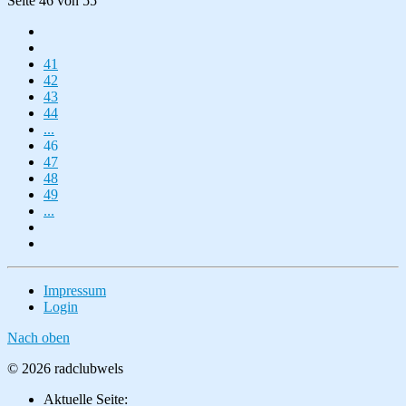
Seite 46 von 55
41
42
43
44
...
46
47
48
49
...
Impressum
Login
Nach oben
© 2026 radclubwels
Aktuelle Seite: