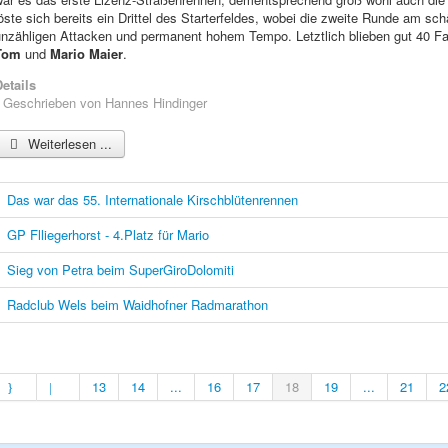
öste sich bereits ein Drittel des Starterfeldes, wobei die zweite Runde am sc
nzähligen Attacken und permanent hohem Tempo. Letztlich blieben gut 40 Fah
Tom
und
Mario Maier
.
etails
Geschrieben von
Hannes Hindinger
Weiterlesen ...
Das war das 55. Internationale Kirschblütenrennen
GP Flliegerhorst - 4.Platz für Mario
Sieg von Petra beim SuperGiroDolomiti
Radclub Wels beim Waidhofner Radmarathon
13
14
...
16
17
18
19
...
21
2