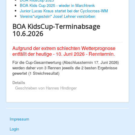
BOA Kids Cup 2025 - wieder in Marchtrenk
Fan - Artikel
Junior Lucas Kraus startet bei der Cyclocross-WM
Clubkalender
Vereins"urgestein" Josef Lehner verstorben
Unsere Sponsoren
Radsport - Weblinks
BOA KidsCup-Terminabsage
Rennlizenzen
10.6.2026
Next Generation
Hobby
News
Aufgrund der extrem schlechten Wetterprognose
Ausfahrten
entfällt der heutige - 10. Juni 2026 - Renntermin.
Galerie
2014
Für die Cup-Gesamtwertung (Abschlusstermin 17. Juni 2026)
2015
werden daher von 3 Rennen jeweils die 2 besten Ergebnisse
2016
gewertet (1 Streichresultat)
2017
2018
Details
2019
Geschrieben von
Hannes Hindinger
2020
2021
2022
2023
Impressum
Login