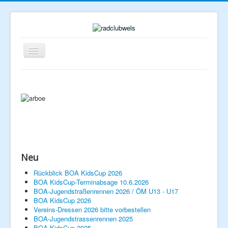
Navigation
an/aus
Neu
Home
Rückblick BOA KidsCup 2026
BOA KidsCup-Terminabsage 10.6.2026
Rennberichte
BOA-Jugendstraßenrennen 2026 / ÖM U13 - U17
Veranstaltungen
Verein
BOA KidsCup 2026
Vereins-Dressen 2026 bitte vorbestellen
Vorstand
BOA-Jugendstrassenrennen 2025
Geschichte
BOA KidsCup 2025
Mitglied werden