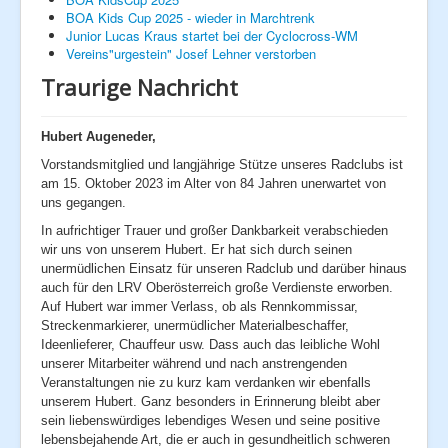
BOA Kids Cup 2025 - wieder in Marchtrenk
Fan - Artikel
Junior Lucas Kraus startet bei der Cyclocross-WM
Clubkalender
Vereins"urgestein" Josef Lehner verstorben
Unsere Sponsoren
Radsport - Weblinks
Traurige Nachricht
Rennlizenzen
Next Generation
Hobby
Hubert Augeneder,
News
Ausfahrten
Vorstandsmitglied und langjährige Stütze unseres Radclubs ist
Galerie
am 15. Oktober 2023 im Alter von 84 Jahren unerwartet von
2014
uns gegangen.
2015
In aufrichtiger Trauer und großer Dankbarkeit verabschieden
2016
wir uns von unserem Hubert. Er hat sich durch seinen
2017
2018
unermüdlichen Einsatz für unseren Radclub und darüber hinaus
2019
auch für den LRV Oberösterreich große Verdienste erworben.
2020
Auf Hubert war immer Verlass, ob als Rennkommissar,
2021
Streckenmarkierer, unermüdlicher Materialbeschaffer,
2022
Ideenlieferer, Chauffeur usw. Dass auch das leibliche Wohl
2023
unserer Mitarbeiter während und nach anstrengenden
Veranstaltungen nie zu kurz kam verdanken wir ebenfalls
unserem Hubert. Ganz besonders in Erinnerung bleibt aber
sein liebenswürdiges lebendiges Wesen und seine positive
lebensbejahende Art, die er auch in gesundheitlich schweren