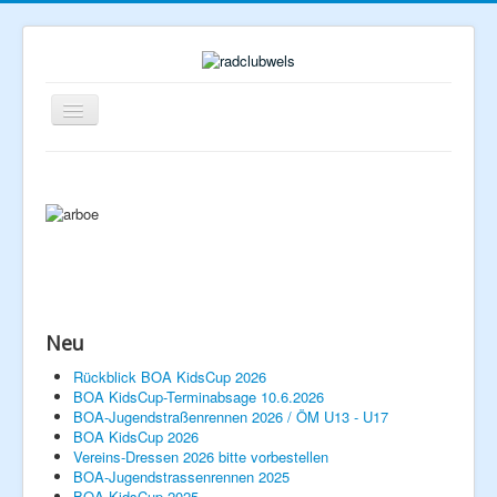
Navigation
an/aus
Neu
Home
Rückblick BOA KidsCup 2026
BOA KidsCup-Terminabsage 10.6.2026
Rennberichte
BOA-Jugendstraßenrennen 2026 / ÖM U13 - U17
Veranstaltungen
Verein
BOA KidsCup 2026
Vereins-Dressen 2026 bitte vorbestellen
Vorstand
BOA-Jugendstrassenrennen 2025
Geschichte
BOA KidsCup 2025
Mitglied werden