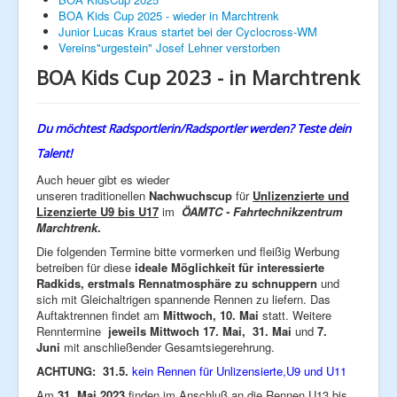
BOA Kids Cup 2025 - wieder in Marchtrenk
Junior Lucas Kraus startet bei der Cyclocross-WM
Next Generation
Vereins"urgestein" Josef Lehner verstorben
BOA Kids Cup 2023 - in Marchtrenk
Hobby
Galerie
Du möchtest Radsportlerin/Radsportler werden? Teste dein
Talent!
Auch heuer gibt es wieder
unseren traditionellen
Nachwuchscup
für
Unlizenzierte und
Lizenzierte U9 bis U17
im
ÖAMTC - Fahrtechnikzentrum
Marchtrenk
.
Die folgenden Termine bitte vormerken und fleißig Werbung
betreiben für diese
ideale Möglichkeit für interessierte
Radkids, erstmals Rennatmosphäre zu schnuppern
und
sich mit Gleichaltrigen spannende Rennen zu liefern. Das
Auftaktrennen findet am
Mittwoch, 10. Mai
statt. Weitere
Renntermine
jeweils Mittwoch 17. Mai, 31. Mai
und
7.
Juni
mit anschließender Gesamtsiegerehrung.
ACHTUNG: 31.5.
kein Rennen für Unlizensierte,U9 und U11
Am
31. Mai 2023
finden im Anschluß an die Rennen U13 bis