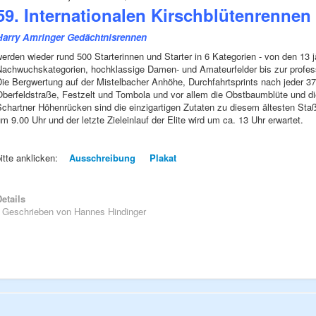
59. Internationalen Kirschblütenrennen
Harry Amringer Gedächtnisrennen
erden wieder rund 500 Starterinnen und Starter in 6 Kategorien - von den 13
Nachwuchskategorien, hochklassige Damen- und Amateurfelder bis zur professi
ie Bergwertung auf der Mistelbacher Anhöhe, Durchfahrtsprints nach jeder 37
Oberfeldstraße, Festzelt und Tombola und vor allem die Obstbaumblüte und 
chartner Höhenrücken sind die einzigartigen Zutaten zu diesem ältesten Staß
m 9.00 Uhr und der letzte Zieleinlauf der Elite wird um ca. 13 Uhr erwartet.
bitte anklicken:
Ausschreibung
Plakat
etails
Geschrieben von
Hannes Hindinger