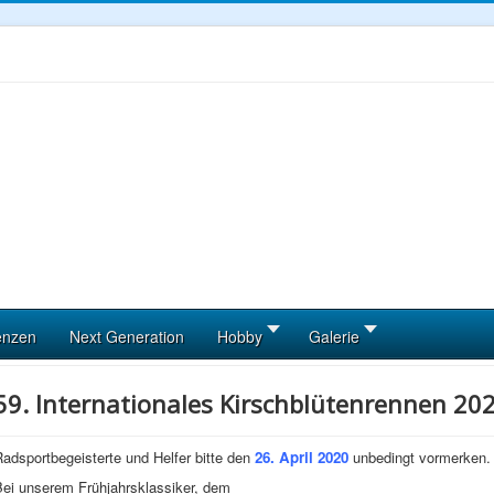
enzen
Next Generation
Hobby
Galerie
59. Internationales Kirschblütenrennen 20
adsportbegeisterte und Helfer bitte den
26. April 2020
unbedingt vormerken.
Bei unserem Frühjahrsklassiker, dem