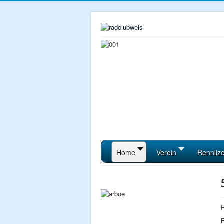
Home
Verein
Rennliz
R