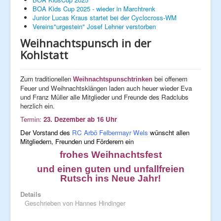
BOA Kids Cup 2025 - wieder in Marchtrenk
Fan - Artikel
Junior Lucas Kraus startet bei der Cyclocross-WM
Clubkalender
Vereins"urgestein" Josef Lehner verstorben
Unsere Sponsoren
Radsport - Weblinks
Weihnachtspunsch in der
Rennlizenzen
Kohlstatt
Next Generation
Hobby
News
Zum traditionellen
bei offenem
Ausfahrten
Weihnachtspunschtrinken
Feuer und Weihnachtsklängen laden auch heuer wieder Eva
Galerie
und Franz Müller alle Mitglieder und Freunde des Radclubs
2014
herzlich ein.
2015
2016
Termin:
23. Dezember ab 16 Uhr
2017
Der Vorstand des
RC Arbö Felbermayr Wels
wünscht allen
2018
Mitgliedern, Freunden und Förderern ein
2019
2020
frohes Weihnachtsfest
2021
und einen guten und unfallfreien
2022
2023
Rutsch ins Neue Jahr!
Details
Geschrieben von
Hannes Hindinger