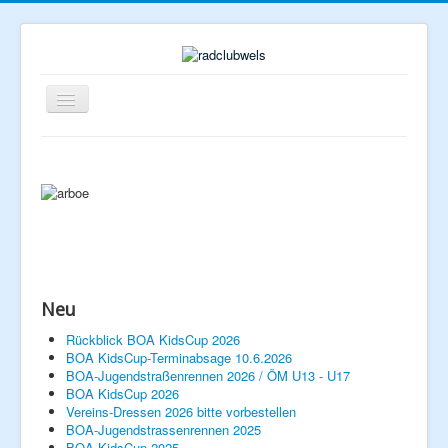
Navigation
an/aus
Neu
Home
Rückblick BOA KidsCup 2026
BOA KidsCup-Terminabsage 10.6.2026
Rennberichte
BOA-Jugendstraßenrennen 2026 / ÖM U13 - U17
Veranstaltungen
Verein
BOA KidsCup 2026
Vereins-Dressen 2026 bitte vorbestellen
Vorstand
BOA-Jugendstrassenrennen 2025
Geschichte
BOA KidsCup 2025
Mitglied werden