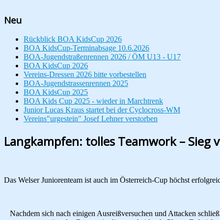
Neu
Rückblick BOA KidsCup 2026
BOA KidsCup-Terminabsage 10.6.2026
BOA-Jugendstraßenrennen 2026 / ÖM U13 - U17
BOA KidsCup 2026
Vereins-Dressen 2026 bitte vorbestellen
BOA-Jugendstrassenrennen 2025
BOA KidsCup 2025
BOA Kids Cup 2025 - wieder in Marchtrenk
Junior Lucas Kraus startet bei der Cyclocross-WM
Vereins"urgestein" Josef Lehner verstorben
Langkampfen: tolles Teamwork – Sieg v
Das Welser Juniorenteam ist auch im Österreich-Cup höchst erfolgre
Nachdem sich nach einigen Ausreißversuchen und Attacken schließli