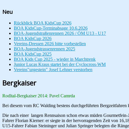
Neu
Rückblick BOA KidsCup 2026
BOA KidsCup-Terminabsage 10.6.2026
BOA-Jugendstraßenrennen 2026 / ÖM U13 - U17
BOA KidsCup 2026
Vereins-Dressen 2026 bitte vorbestellen
BOA-Jugendstrassenrennen 2025
BOA KidsCup 2025
BOA Kids Cup 2025 - wieder in Marchtrenk
Junior Lucas Kraus startet bei der Cyclocross-WM
Vereins"urgestein" Josef Lehner verstorben
Bergkaiser
Rodltal-Bergkaiser 2014: Pavel Camrda
Bei diesem vom RC Walding bestens durchgeführten Bergzeitfahren k
Die nach einer langen Rennsaison schon etwas müden Gourmetfein-Jun
Fahrer Florian Kierner: er siegte in der hervorragenden Zeit von 1
U15-Fahrer Fabian Steininger und Julian Springer belegten die Ränge