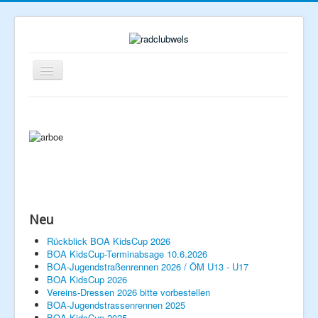
Navigation
an/aus
Neu
Home
Rückblick BOA KidsCup 2026
BOA KidsCup-Terminabsage 10.6.2026
Rennberichte
BOA-Jugendstraßenrennen 2026 / ÖM U13 - U17
Veranstaltungen
Verein
BOA KidsCup 2026
Vereins-Dressen 2026 bitte vorbestellen
Vorstand
BOA-Jugendstrassenrennen 2025
Geschichte
BOA KidsCup 2025
Mitglied werden