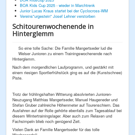
BOA Kids Cup 2025 - wieder in Marchtrenk
Fan - Artikel
Junior Lucas Kraus startet bei der Cyclocross-WM
Clubkalender
Vereins"urgestein" Josef Lehner verstorben
Unsere Sponsoren
Radsport - Weblinks
Schitourenwochenende in
Rennlizenzen
Hinterglemm
Next Generation
Hobby
News
So eine tolle Sache: Die Familie Mangertseder lud die
Ausfahrten
Welser Junioren zu einem Trainingswochenende nach
Galerie
Hinterglemm.
2014
2015
Nach dem morgendlichen Laufprogramm, und gestärkt mit
2016
einem riesigen Sportlerfrühstück ging es auf die (Kunstschnee)
2017
Piste.
2018
2019
2020
Trotz der frühlingshaften Witterung absolvierten Junioren-
2021
Neuzugang Matthias Mangertseder, Manuel Haugeneder und
2022
Stefan Gruber zahlreiche Höhenmeter auf Tourenschiern. Das
2023
Ausfahren auf der Rolle gehörte ebenfalls zum Tagesablauf bei
diesem Wintertrainingslager. Aber auch zum Relaxen und
Fachsimpeln blieb noch genügend Zeit.
Vielen Dank an Familie Mangertseder für das tolle
Wochenende!!