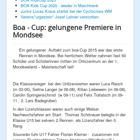
BOA Kids Cup 2025 - wieder in Marchtrenk
Junior Lucas Kraus startet bei der Cyclocross-WM
Next Generation
Vereins"urgestein" Josef Lehner verstorben
Boa - Cup: gelungene Premiere in
Hobby
Mondsee
Galerie
Ein gelungener Auftakt zum boa-Cup 2015 war das erste
Rennen in Mondsee. Bei herrlichem Wetter nahmen fast 60
Schüler und Schülerinnen mitten im Ortszentrum an der 1.
Mondseeland – Meisterschaft teil!
Die Klassensieger bei den Unlizensierten waren Luca Rauch
(m 03-05), Selina Langer (w 06-08), Kilian Liebewein (m 06-08),
Carolin Springenschmid (w 09-11) und Felix Trafatsch (m 09-
11 ; 2. Lars Badegruber)
In den Lizenzklassen waren auch einige Welser
Nachwuchsfahrer am Start: Thomas Schönauer belegte in der
Klasse U15 bei seinem 2.Rennen als Lizenzfahrer den 5.
Rang.
Souverän fuhr U17 Fahrer Florian Kierner - zusammen mit
seinem Fluchtgefährten Tobias Haslinger (Waidhofen/Y.)