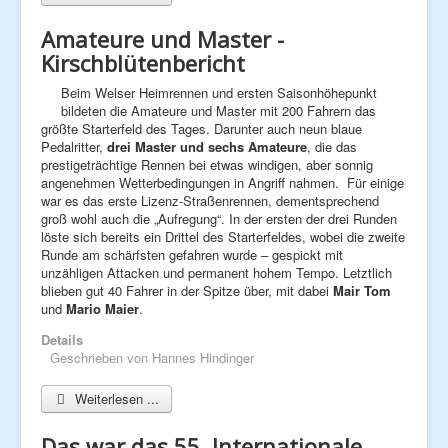
Amateure und Master -
Kirschblütenbericht
Beim Welser Heimrennen und ersten Saisonhöhepunkt
bildeten die Amateure und Master mit 200 Fahrern das
größte Starterfeld des Tages. Darunter auch neun blaue
Pedalritter,
drei Master und
sechs Amateure
, die das
prestigeträchtige Rennen bei etwas windigen, aber sonnig
angenehmen Wetterbedingungen in Angriff nahmen. Für einige
war es das erste Lizenz-Straßenrennen, dementsprechend
groß wohl auch die „Aufregung“. In der ersten der drei Runden
löste sich bereits ein Drittel des Starterfeldes, wobei die zweite
Runde am schärfsten gefahren wurde – gespickt mit
unzähligen Attacken und permanent hohem Tempo. Letztlich
blieben gut 40 Fahrer in der Spitze über, mit dabei
Mair Tom
und
Mario Maier
.
Details
Geschrieben von
Hannes Hindinger
Weiterlesen ...
Das war das 55. Internationale