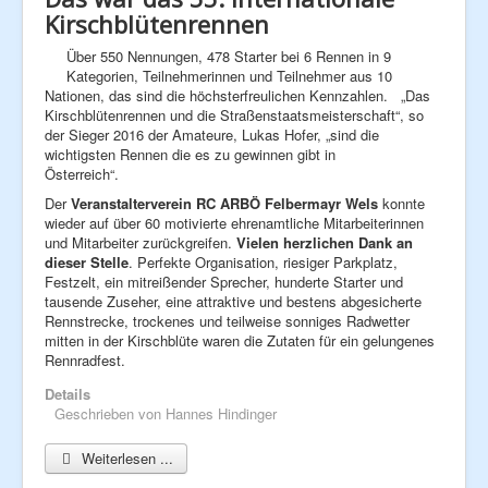
Kirschblütenrennen
Über 550 Nennungen, 478 Starter bei 6 Rennen in 9
Kategorien, Teilnehmerinnen und Teilnehmer aus 10
Nationen, das sind die höchsterfreulichen Kennzahlen. „Das
Kirschblütenrennen und die Straßenstaatsmeisterschaft“, so
der Sieger 2016 der Amateure, Lukas Hofer, „sind die
wichtigsten Rennen die es zu gewinnen gibt in
Österreich“.
Der
Veranstalterverein RC ARBÖ Felbermayr
Wels
konnte
wieder auf über 60 motivierte ehrenamtliche Mitarbeiterinnen
und Mitarbeiter zurückgreifen.
Vielen herzlichen Dank an
dieser Stelle
. Perfekte Organisation, riesiger Parkplatz,
Festzelt, ein mitreißender Sprecher, hunderte Starter und
tausende Zuseher, eine attraktive und bestens abgesicherte
Rennstrecke, trockenes und teilweise sonniges Radwetter
mitten in der Kirschblüte waren die Zutaten für ein gelungenes
Rennradfest.
Details
Geschrieben von
Hannes Hindinger
Weiterlesen ...