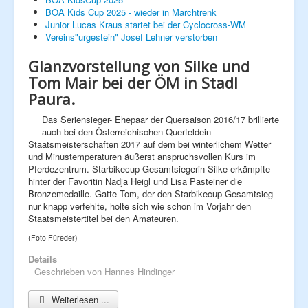
BOA Kids Cup 2025 - wieder in Marchtrenk
Fan - Artikel
Junior Lucas Kraus startet bei der Cyclocross-WM
Clubkalender
Vereins"urgestein" Josef Lehner verstorben
Unsere Sponsoren
Radsport - Weblinks
Rennlizenzen
Glanzvorstellung von Silke und
Next Generation
Tom Mair bei der ÖM in Stadl
Hobby
Paura.
News
Ausfahrten
Das Seriensieger- Ehepaar der Quersaison 2016/17 brillierte
Galerie
auch bei den Österreichischen Querfeldein-
2014
Staatsmeisterschaften 2017 auf dem bei winterlichem Wetter
2015
und Minustemperaturen äußerst anspruchsvollen Kurs im
2016
Pferdezentrum. Starbikecup Gesamtsiegerin Silke erkämpfte
2017
hinter der Favoritin Nadja Heigl und Lisa Pasteiner die
2018
Bronzemedaille. Gatte Tom, der den Starbikecup Gesamtsieg
2019
nur knapp verfehlte, holte sich wie schon im Vorjahr den
2020
Staatsmeistertitel bei den Amateuren.
2021
2022
(Foto Füreder)
2023
Details
Geschrieben von
Hannes Hindinger
Weiterlesen ...