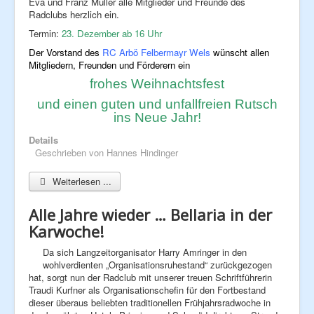
Eva und Franz Müller alle Mitglieder und Freunde des
Radclubs herzlich ein.
Termin:
23. Dezember ab 16 Uhr
Der Vorstand des
RC Arbö Felbermayr Wels
wünscht allen
Mitgliedern, Freunden und Förderern ein
frohes Weihnachtsfest
und einen guten und unfallfreien Rutsch
ins Neue Jahr!
Details
Geschrieben von
Hannes Hindinger
Weiterlesen ...
Alle Jahre wieder … Bellaria in der
Karwoche!
Da sich Langzeitorganisator Harry Amringer in den
wohlverdienten „Organisationsruhestand“ zurückgezogen
hat, sorgt nun der Radclub mit unserer treuen Schriftführerin
Traudi Kurfner als Organisationschefin für den Fortbestand
dieser überaus beliebten traditionellen Frühjahrsradwoche in