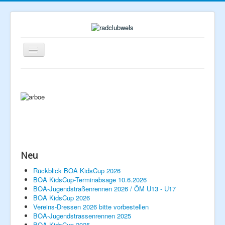
Navigation
an/aus
Neu
Home
Rückblick BOA KidsCup 2026
BOA KidsCup-Terminabsage 10.6.2026
Rennberichte
BOA-Jugendstraßenrennen 2026 / ÖM U13 - U17
Veranstaltungen
Verein
BOA KidsCup 2026
Vereins-Dressen 2026 bitte vorbestellen
Vorstand
BOA-Jugendstrassenrennen 2025
Geschichte
BOA KidsCup 2025
Mitglied werden